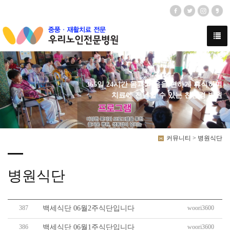
365일 24시간 몸과 마음을 편하게 휴식하며
치료에 전념할 수 있는 친환경 병원
커뮤니티 > 병원식단
병원식단
387
woori3600
백세식단 06월2주식단입니다
386
woori3600
백세식단 06월1주식단입니다