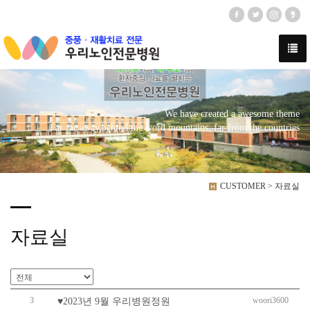
We have created a awesome theme
Far far away,behind the word mountains, far from the countries
CUSTOMER > 자료실
자료실
3
woori3600
♥2023년 9월 우리병원정원